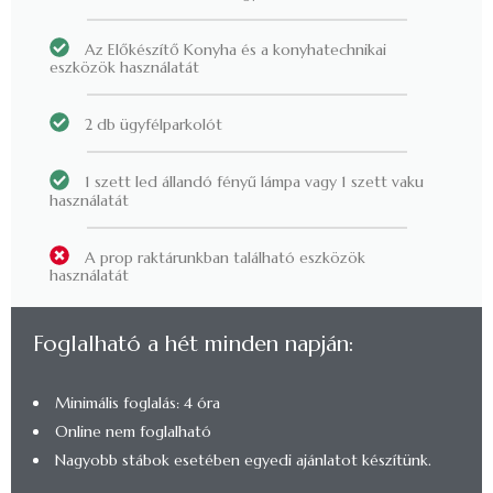
Az Előkészítő Konyha és a konyhatechnikai
eszközök használatát
2 db ügyfélparkolót
1 szett led állandó fényű lámpa vagy 1 szett vaku
használatát
A prop raktárunkban található eszközök
használatát
Foglalható a hét minden napján:
Minimális foglalás: 4 óra
Online nem foglalható
Nagyobb stábok esetében egyedi ajánlatot készítünk.