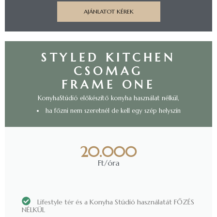
AJÁNLATOT KÉREK
STYLED KITCHEN
CSOMAG
FRAME ONE
KonyhaStúdió előkészítő konyha használat nélkül,
ha főzni nem szeretnél de kell egy szép helyszín
20.000
Ft/óra
Lifestyle tér és a Konyha Stúdió használatát FŐZÉS
NÉLKÜL