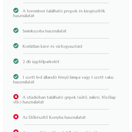
A teremben található propok és kiegészítők
használatát
Sminkszoba használatát
Korlátlan kávé és vízfogyasztást
2 db ügyfélparkolót
1 szett led állandó fényű lámpa vagy 1 szett vaku
használatát
A stúdióban található gépek (sütő, mikró, főzőlap
stb.) használatát
Az Előkészítő Konyha használatát