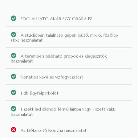
FOGLALHATÓ AKÁR EGY ÓRÁRA IS!
A stúdióban található gépek (sütő, mikró, főzőlap
stb.) használatát
A teremben található propok és kiegészítők
használatát
Korlátlan kávé és vízfogyasztást
1 db ügyfélparkolót
1 szett led állandó fényű lámpa vagy 1 szett vaku
használatát
Az Előkészítő Konyha használatát