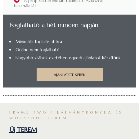
A prop raktárunkban található eszközök
használatát
Foglalható a hét minden napján:
Minimális foglalás: 4 óra
Online nem foglalható
Nagyobb stábok esetében egyedi ajánlatot készítünk.
AJÁNLATOT KÉREK
FRAME TWO / LÁTVÁNYKONYHA ÉS
WORKSHOP TEREM
Új TEREM