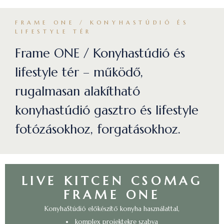
FRAME ONE / KONYHASTÚDIÓ ÉS
LIFESTYLE TÉR
Frame ONE / Konyhastúdió és
lifestyle tér – működő,
rugalmasan alakítható
konyhastúdió gasztro és lifestyle
fotózásokhoz, forgatásokhoz.
LIVE KITCEN CSOMAG
FRAME ONE
KonyhaStúdió előkészítő konyha használattal,
komplex projektekre szabva