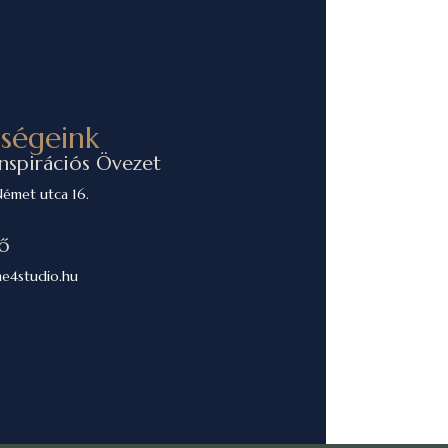
őségeink
Inspirációs Övezet
émet utca 16.
ő
me4studio.hu