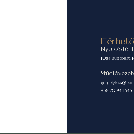
Elérhet
Nyolcésfél 
1084 Budapest, N
Stúdióvezet
gergely.kiss@fra
+36 70 944 5461