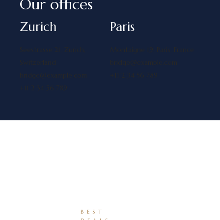
Our offices
Zurich
Paris
Seestrasse 21, Zurich,
Montaigne 19, Paris, France
Switzerland
bridge@example.com
bridge@example.com
+11 2 34 56 789
+11 2 34 56 789
BEST