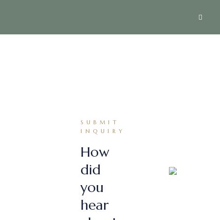
SUBMIT
INQUIRY
How
did
you
hear