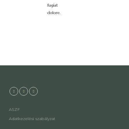
fugiat
dolore.
ASZF
Adatkezelési szabályzat