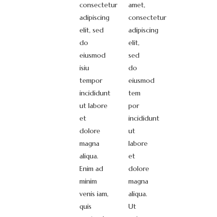
consectetur
amet,
adipiscing
consectetur
elit, sed
adipiscing
do
elit,
eiusmod
sed
isiu
do
tempor
eiusmod
incididunt
tem
ut labore
por
et
incididunt
dolore
ut
magna
labore
aliqua.
et
Enim ad
dolore
minim
magna
venis iam,
aliqua.
quis
Ut