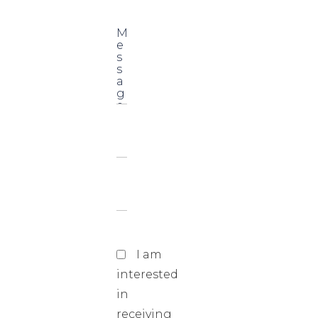
I am
interested
in
receiving