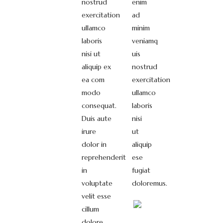
nostrud
enim
exercitation
ad
ullamco
minim
laboris
veniamq
nisi ut
uis
aliquip ex
nostrud
ea com
exercitation
modo
ullamco
consequat.
laboris
Duis aute
nisi
irure
ut
dolor in
aliquip
reprehenderit
ese
in
fugiat
voluptate
doloremus.
velit esse
cillum
dolore