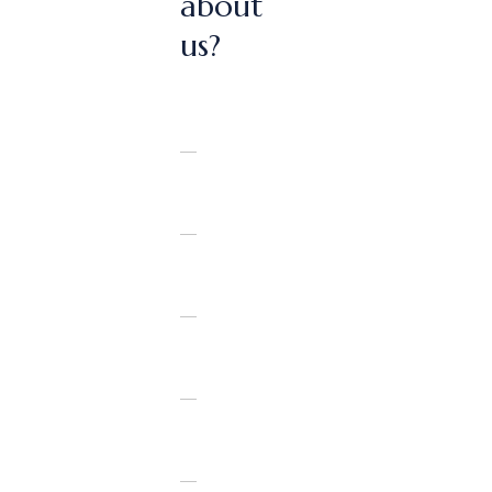
about
us?