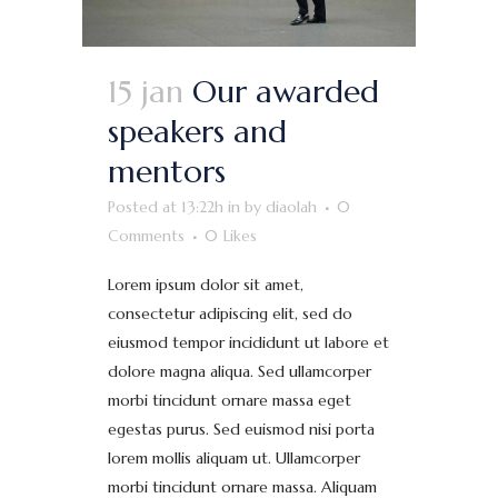
15 jan
Our awarded
speakers and
mentors
Posted at 13:22h
in
by
diaolah
0
Comments
0
Likes
Lorem ipsum dolor sit amet,
consectetur adipiscing elit, sed do
eiusmod tempor incididunt ut labore et
dolore magna aliqua. Sed ullamcorper
morbi tincidunt ornare massa eget
egestas purus. Sed euismod nisi porta
lorem mollis aliquam ut. Ullamcorper
morbi tincidunt ornare massa. Aliquam