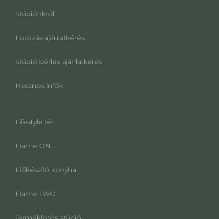
Stúdiónkról
Fotózás ajánlatkérés
Stúdió bérlés ajánlatkérés
Hasznos infók
Lifestyle tér
Frame ONE
Előkészítő konyha
Frame TWO
Termékfotós stúdió