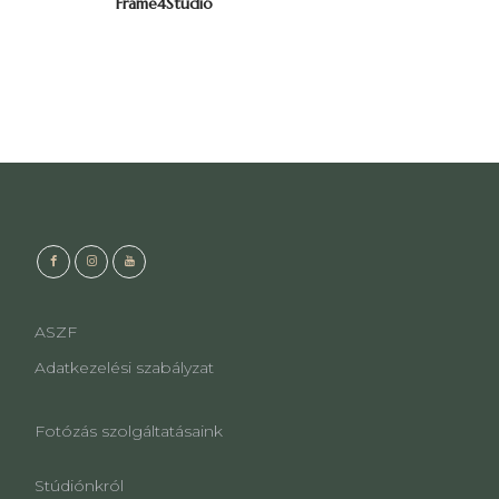
Frame4Stúdió
ASZF
Adatkezelési szabályzat
Fotózás szolgáltatásaink
Stúdiónkról